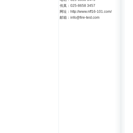
传真：025-8658 3457
网址：http://www.nff16-101.com/
邮箱：info@fire-test.com