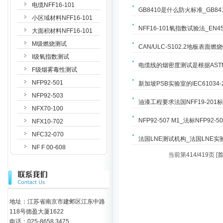
电缆NFF16-101
GB8410是什么防火标准_GB
小区域材料NFF16-101
NFF16-101氧指数试验法_EN45
大面积材料NFF16-101
M级燃烧测试
CAN/ULC-S102.2地板表面
I级氧指数测试
电缆线的烟密度测试是根据ASTM
F级烟雾毒性测试
NFP92-501
新加坡PSB实验室的IEC6103
NFP92-503
油漆工程要求法国NFF19-201
NFX70-100
NFP92-507 M1_法标NFP92
NFX10-702
NFC32-070
法国LNE测试机构_法国LNE实验
NF F 00-608
当前第414/419页 [
地址：江苏省南京市建邺区江东中路
118号德盈大厦1622
电话：025-8658 3475