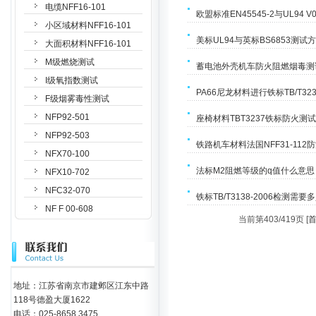
电缆NFF16-101
欧盟标准EN45545-2与UL94
小区域材料NFF16-101
美标UL94与英标BS6853测试
大面积材料NFF16-101
M级燃烧测试
蓄电池外壳机车防火阻燃烟毒测
I级氧指数测试
PA66尼龙材料进行铁标TB/T
F级烟雾毒性测试
NFP92-501
座椅材料TBT3237铁标防火
NFP92-503
铁路机车材料法国NFF31-112
NFX70-100
法标M2阻燃等级的q值什么意思
NFX10-702
NFC32-070
铁标TB/T3138-2006检测需要
NF F 00-608
当前第403/419页 [
地址：江苏省南京市建邺区江东中路
118号德盈大厦1622
电话：025-8658 3475